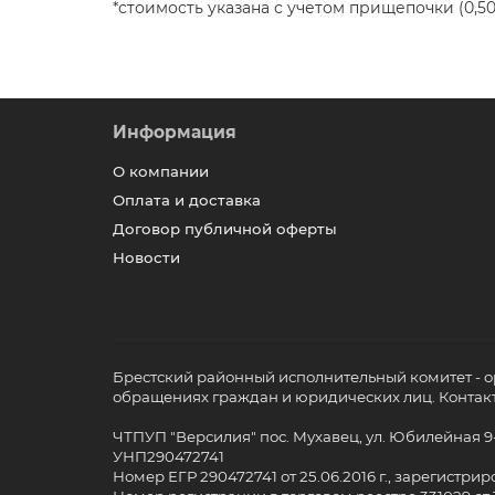
*стоимость указана с учетом прищепочки (0,50
Информация
О компании
Оплата и доставка
Договор публичной оферты
Новости
Брестский районный исполнительный комитет - о
обращениях граждан и юридических лиц. Контактн
ЧТПУП "Версилия" пос. Мухавец, ул. Юбилейная 9
УНП290472741
Номер ЕГР 290472741 от 25.06.2016 г., зарегист