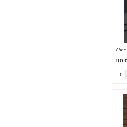
Cбор
110.