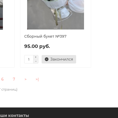
Cборный букет №397
95.00 руб.
Закончился
6
7
>
>|
7 страниц)
ши контакты