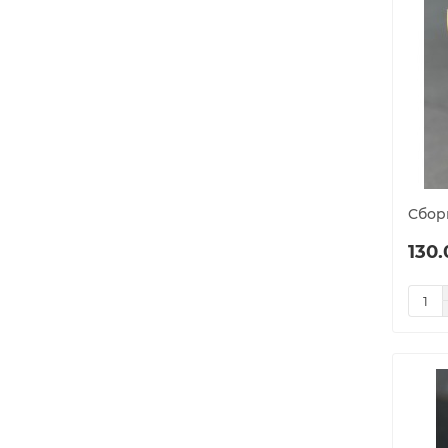
Cбор
130.