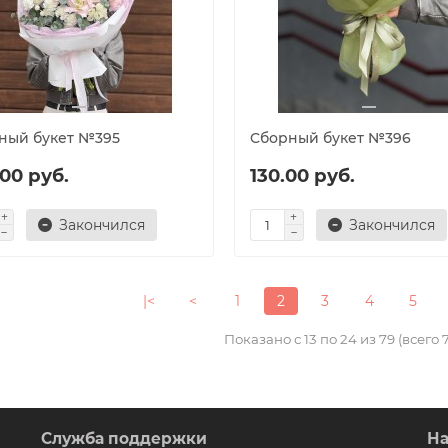
ный букет №395
Cборный букет №396
00 руб.
130.00 руб.
Закончился
Закончился
|<
<
1
2
3
4
5
Показано с 13 по 24 из 79 (всего 
Служба поддержки
На