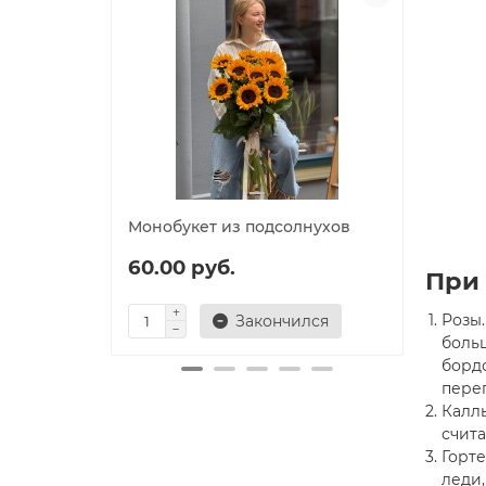
Монобукет из подсолнухов
Моно
60.00 руб.
105.
При
Розы
Закончился
боль
бордо
переп
Каллы
счит
Горт
леди