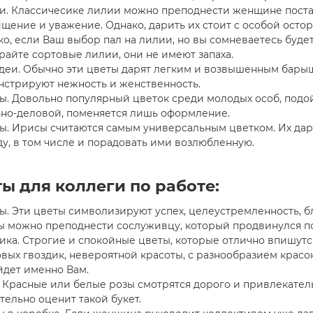
и. Классичесике лилии можно преподнести женщине постар
щение и уважение. Однако, дарить их стоит с особой осто
о, если Ваш выбор пал на лилии, но вы сомневаетесь будет
айте сортовые лилии, они не имеют запаха.
деи. Обычно эти цветы дарят легким и возвышенным бары
нстрируют нежность и женственность.
. Довольно популярный цветок среди молодых особ, подой
ьно-деловой, поменяется лишь оформление.
ы. Ирисы считаются самым универсальным цветком. Их д
у, в том числе и порадовать ими возлюбленную.
ы для коллеги по работе:
. Эти цветы символизируют успех, целеустремленность, б
ы можно преподнести сослуживцу, который продвинулся по
ика. Строгие и спокойные цветы, которые отлично впишутс
вых гвоздик, невероятной красоты, с разнообразием красок 
йдет именно Вам.
 Красные или белые розы смотрятся дорого и привлекатель
тельно оценит такой букет.