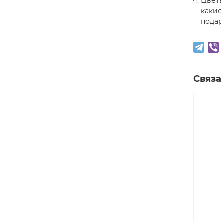
Цветы
каки
подар
Связ