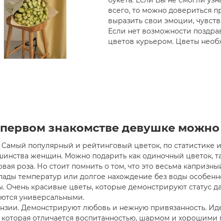
букета. Если Вы не смогли уз
всего, то можно довериться п
выразить свои эмоции, чувств
Если нет возможности поздрав
цветов курьером. Цветы необ
букет из лилий
Свадебный букет №35
00 руб.
120.00 руб.
 первом знакомстве девушке можно
. Самый популярный и рейтинговый цветок, по статистике
Закончился
Закончился
шинства женщин. Можно подарить как одиночный цветок, та
вая роза. Но стоит помнить о том, что это весьма капризны
ады температур или долгое нахождение без воды особенно 
. Очень красивые цветы, которые демонстрируют статус д
аются универсальными.
ензии. Демонстрируют любовь и нежную привязанность. Ид
, которая отличается воспитанностью, шармом и хорошими