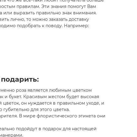
нать что же все-таки любит получатель больше
ростым правилам. Эти знания помогут Вам
а или выразить правильно знак внимания.
ить лично, то можно заказать доставку
ходимо подобрать к поводу. Например:
Свадебный букет №33
Cборный
100.00 руб.
300.00
 подарить:
 именно роза является любимым цветком
Закончился
к и букет. Красивым жестом будет высокая
й цветок, он нуждается в правильном уходе, и
губительно для этого цветка.
арителя. В мире флористического этикета они
еально подойдут в подарок для настоящей
 манерами.