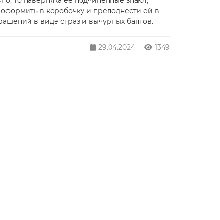
но, то наверняка ее подчиненные знают,
 оформить в коробочку и преподнести ей в
крашений в виде страз и вычурных бантов.
29.04.2024
1349