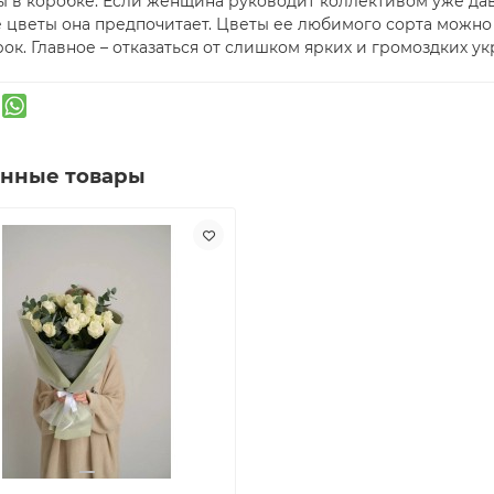
 в коробке. Если женщина руководит коллективом уже дав
е цветы она предпочитает. Цветы ее любимого сорта можно
ок. Главное – отказаться от слишком ярких и громоздких у
анные товары