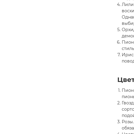
Лили
восхи
Однак
выбир
Орхи
демо
Пионы
стил
Ирис
повод
Цвет
Пионы
пион
Гвозд
сорто
подо
Розы.
обяза